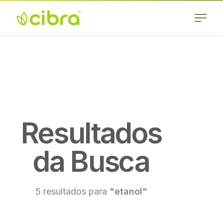
Skip
to
content
Cibra
Nossa Gente
Fertilizantes
Faz a
Diferença
Resultados
da Busca
5 resultados para
"etanol"