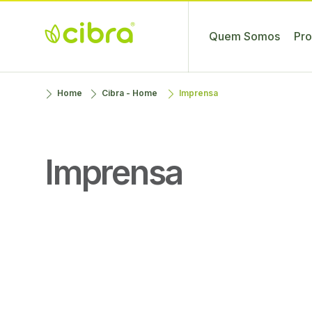
Skip
to
Quem Somos
Pro
content
Cibra
Nossa Gente
Home
Cibra - Home
Imprensa
Fertilizantes
Faz a
Diferença
Imprensa