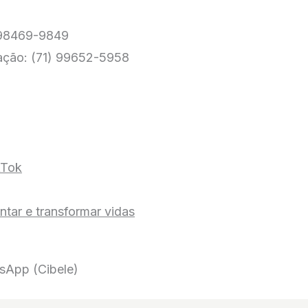
) 98469-9849
cação: (71) 99652-5958
ikTok
entar e transformar vidas
tsApp (Cibele)