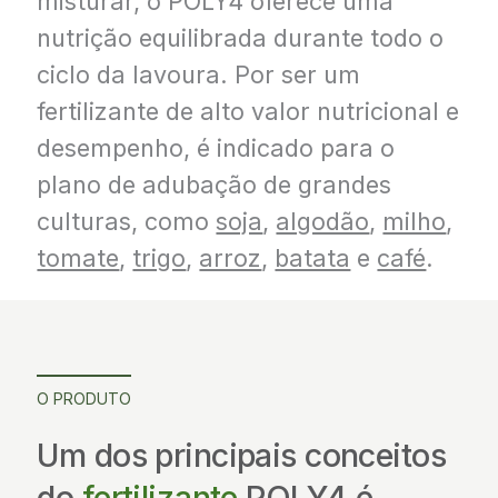
misturar, o POLY4 oferece uma
nutrição equilibrada durante todo o
ciclo da lavoura. Por ser um
fertilizante de alto valor nutricional e
desempenho, é indicado para o
plano de adubação de grandes
culturas, como
soja
,
algodão
,
milho
,
tomate
,
trigo
,
arroz
,
batata
e
café
.
O PRODUTO
Um dos principais conceitos
do
fertilizante
POLY4 é