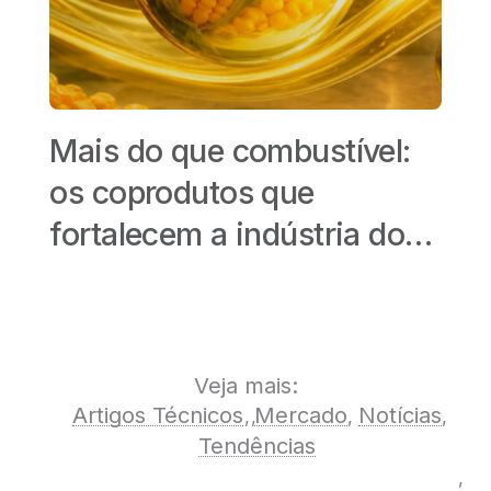
Milho e sorgo: culturas
estratégicas para expansão
do Etanol Brasileiro
C
d
d
Veja mais:
Artigos Técnicos
Mercado
Notícias
Tendências