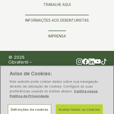
TRABALHE AQUI
INFORMAÇÕES AOS DEBENTURISTAS
IMPRENSA
© 2026
Cibrafertil –
Companhia
Brasileira de
Aviso de Cookies:
Fertilizantes
Este website pode coletar dados sobre sua navegação
através da utilização de cookies. Configure as suas
Política de Privacidade
Segurança da Informação
Legal
preferências usando os botões abaixo:
Confira nossa
Política de Privacidade
CNPJ/MF nº 00.117.842/0001-28 – Rua Alfa, nº 1428,
Definições de cookies
Aceitar todos os cookies
Polo Industrial de Camaçari, Estado da Bahia