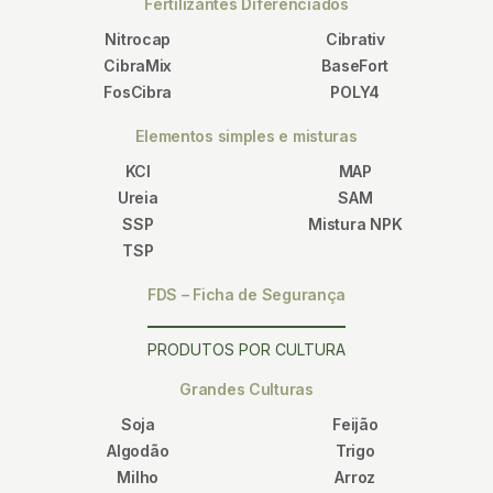
Fertilizantes Diferenciados
Nitrocap
Cibrativ
CibraMix
BaseFort
FosCibra
POLY4
Elementos simples e misturas
KCl
MAP
Ureia
SAM
SSP
Mistura NPK
TSP
FDS – Ficha de Segurança
PRODUTOS POR CULTURA
Grandes Culturas
Soja
Feijão
Algodão
Trigo
Milho
Arroz