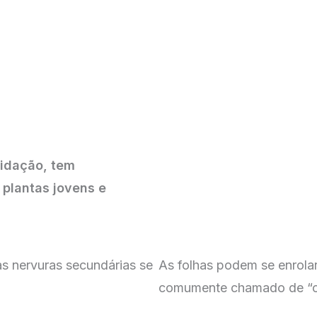
xidação, tem
 plantas jovens e
as nervuras secundárias se
As folhas podem se enrolar
comumente chamado de “or