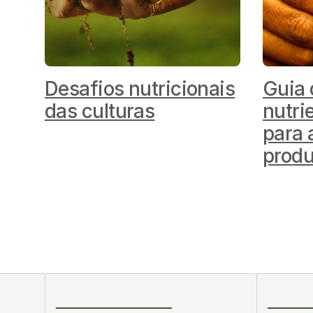
Desafios nutricionais
Guia 
das culturas
nutri
para 
produ