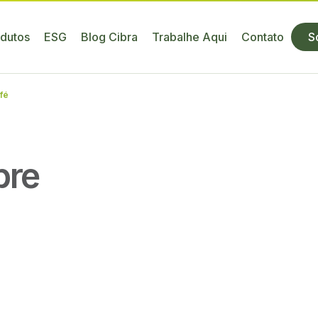
dutos
ESG
Blog Cibra
Trabalhe Aqui
Contato
S
fé
bre