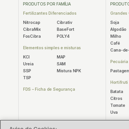
PRODUTOS POR FAMÍLIA
PRODUTO
Fertilizantes Diferenciados
Grandes 
Nitrocap
Cibrativ
Soja
CibraMix
BaseFort
Algodão
FosCibra
POLY4
Milho
Café
Elementos simples e misturas
Cana-de
KCl
MAP
Pecuária
Ureia
SAM
SSP
Mistura NPK
Pastagem
TSP
Hortifruti
FDS – Ficha de Segurança
Batata
Citros
Tomate
Uva