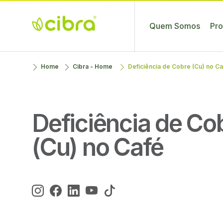
Quem Somos
Pro
Cibra
Nossa Gente
Skip
Home
Cibra - Home
Deficiência de Cobre (Cu) no Ca
Fertilizantes
Faz a
to
Diferença
content
Deficiência de Co
(Cu) no Café