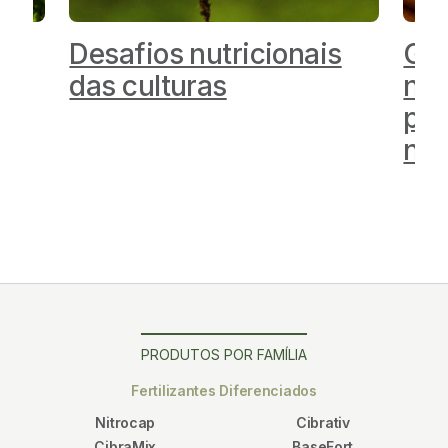
as
Desafios nutricionais
Gui
das culturas
nut
par
no 
PRODUTOS POR FAMÍLIA
Fertilizantes Diferenciados
Nitrocap
Cibrativ
CibraMix
BaseFort