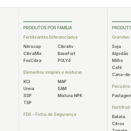
PRODUTOS POR FAMÍLIA
PRODUTO
Fertilizantes Diferenciados
Grandes 
Nitrocap
Cibrativ
Soja
CibraMix
BaseFort
Algodão
FosCibra
POLY4
Milho
Café
Elementos simples e misturas
Cana-de
KCl
MAP
Pecuária
Ureia
SAM
SSP
Mistura NPK
Pastagem
TSP
Hortifruti
FDS – Ficha de Segurança
Batata
Citros
Tomate