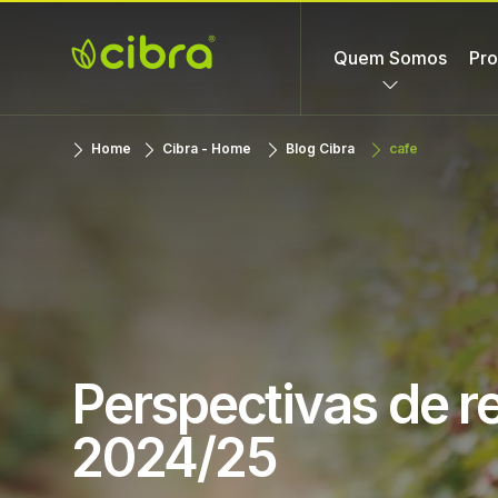
Skip
to
Quem Somos
Pro
content
Cibra
Nossa Gente
Home
Cibra - Home
Blog Cibra
cafe
Fertilizantes
Faz a
Diferença
Perspectivas de re
2024/25