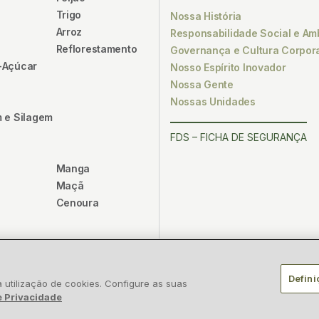
Trigo
Nossa História
Arroz
Responsabilidade Social e Am
Reflorestamento
Governança e Cultura Corpora
-Açúcar
Nosso Espírito Inovador
Nossa Gente
Nossas Unidades
 e Silagem
FDS – FICHA DE SEGURANÇA
Manga
Maçã
Cenoura
Defini
es
Polít
utilização de cookies. Configure as suas
e Privacidade
 00.117.842/0001-28 – Rua Alfa, nº 1428, Polo Industrial de Camaçari, Esta