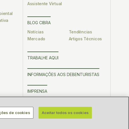
Assistente Virtual
biental
tiva
BLOG CIBRA
Notícias
Tendências
Mercado
Artigos Técnicos
TRABALHE AQUI
INFORMAÇÕES AOS DEBENTURISTAS
IMPRENSA
ções de cookies
Aceitar todos os cookies
ica de Privacidade
Segurança da Informação
Legal
do da Bahia