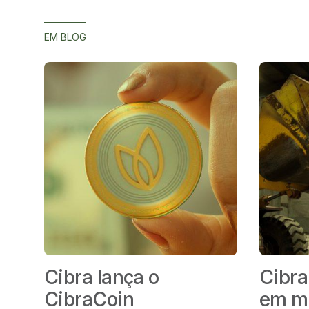
EM BLOG
Cibra lança o
Cibra
CibraCoin
em ma