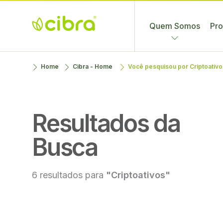
Skip
to
Quem Somos
Pro
content
Cibra
Nossa Gente
Home
Cibra - Home
Você pesquisou por
Criptoativo
Fertilizantes
Faz a
Diferença
Resultados da
Busca
6 resultados para
"Criptoativos"