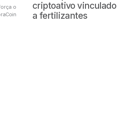
criptoativo vinculado
força
o
a fertilizantes
braCoin