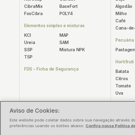
CibraMix
BaseFort
Algodão
FosCibra
POLY4
Milho
Café
Elementos simples e misturas
Cana-de
KCl
MAP
Pecuária
Ureia
SAM
SSP
Mistura NPK
Pastagem
TSP
Hortifruti
FDS – Ficha de Segurança
Batata
Citros
Tomate
Uva
Aviso de Cookies:
© 2026 Cibrafertil – Companhia Brasileira de Fertilizant
Este website pode coletar dados sobre sua navegação através da 
preferências usando os botões abaixo:
Confira nossa Política d
CNPJ/MF nº