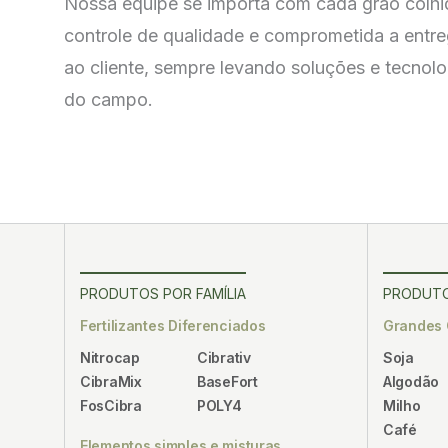
Nossa equipe se importa com cada grão colhid
controle de qualidade e comprometida a entre
ao cliente, sempre levando soluções e tecnolo
do campo.
PRODUTOS POR FAMÍLIA
PRODUTO
Fertilizantes Diferenciados
Grandes 
Nitrocap
Cibrativ
Soja
CibraMix
BaseFort
Algodão
FosCibra
POLY4
Milho
Café
Elementos simples e misturas