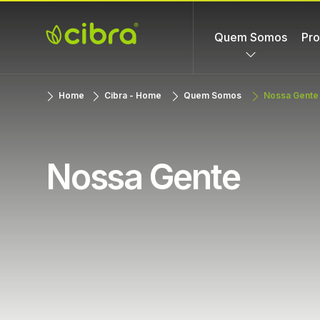
Skip
to
Quem Somos
Pro
content
Cibra
Nossa Gente
Home
Cibra - Home
Quem Somos
Nossa Gente
Fertilizantes
Faz a
Diferença
Nossa Gente