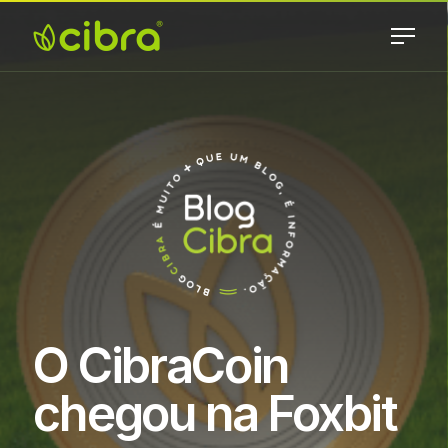
Skip
to
content
Cibra
Nossa Gente
Fertilizantes
Faz a
Diferença
O CibraCoin
chegou na Foxbit