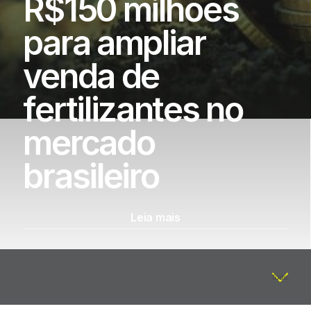
R$150 milhões
para ampliar
venda de
fertilizantes no
mercado
brasileiro
Leia mais