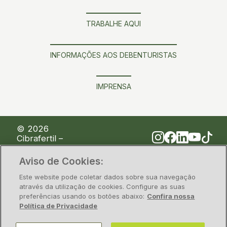
TRABALHE AQUI
INFORMAÇÕES AOS DEBENTURISTAS
IMPRENSA
© 2026
Cibrafertil –
Companhia
Brasileira de
Aviso de Cookies:
Fertilizantes
Este website pode coletar dados sobre sua navegação
através da utilização de cookies. Configure as suas
Política de Privacidade
Segurança da Informação
Legal
preferências usando os botões abaixo:
Confira nossa
Política de Privacidade
CNPJ/MF nº 00.117.842/0001-28 – Rua Alfa, nº 1428,