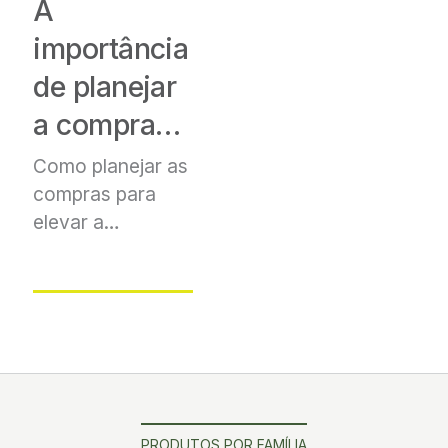
A
importância
de planejar
a compra
de
Como planejar as
compras
para
fertilizante
elevar a
rentabilidade.
PRODUTOS POR FAMÍLIA