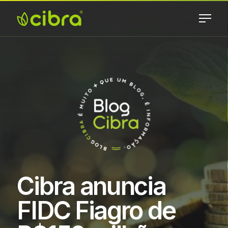
Skip
to
content
Cibra
Nossa Gente
Fertilizantes
Faz a
Diferença
Cibra anuncia
FIDC Fiagro de