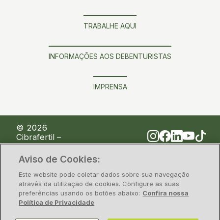
TRABALHE AQUI
INFORMAÇÕES AOS DEBENTURISTAS
IMPRENSA
© 2026
Cibrafertil –
Companhia
Brasileira de
Aviso de Cookies:
Fertilizantes
Este website pode coletar dados sobre sua navegação
através da utilização de cookies. Configure as suas
Política de Privacidade
Segurança da Informação
Legal
preferências usando os botões abaixo:
Confira nossa
Política de Privacidade
CNPJ/MF nº 00.117.842/0001-28 – Rua Alfa, nº 1428,