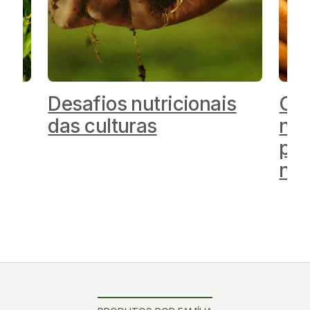
as
Desafios nutricionais
Gui
das culturas
nut
par
no 