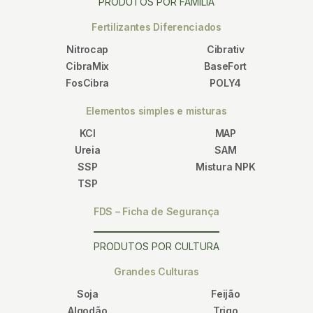
PRODUTOS POR FAMÍLIA
Fertilizantes Diferenciados
Nitrocap
Cibrativ
CibraMix
BaseFort
FosCibra
POLY4
Elementos simples e misturas
KCl
MAP
Ureia
SAM
SSP
Mistura NPK
TSP
FDS – Ficha de Segurança
PRODUTOS POR CULTURA
Grandes Culturas
Soja
Feijão
Algodão
Trigo