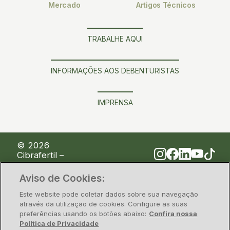
Mercado
Artigos Técnicos
TRABALHE AQUI
INFORMAÇÕES AOS DEBENTURISTAS
IMPRENSA
© 2026
Cibrafertil –
Companhia
Brasileira de
Aviso de Cookies:
Fertilizantes
Este website pode coletar dados sobre sua navegação
através da utilização de cookies. Configure as suas
Política de Privacidade
Segurança da Informação
Legal
preferências usando os botões abaixo:
Confira nossa
Política de Privacidade