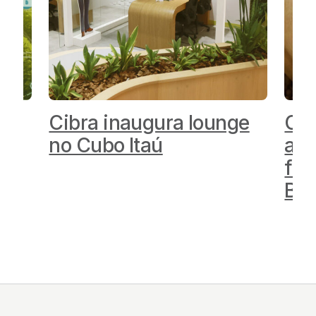
Cibra inaugura lounge
OCP
nar
no Cubo Itaú
anu
for
l
Bas