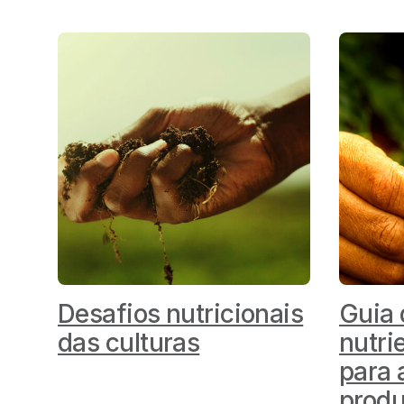
Desafios nutricionais
Guia 
das culturas
nutri
para 
produ