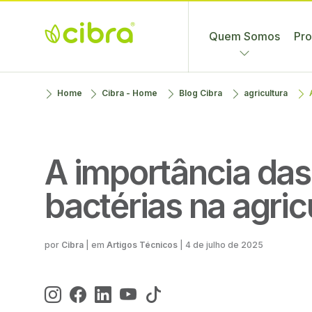
Quem Somos
Pro
Cibra
Nossa Gente
Skip
Home
Cibra - Home
Blog Cibra
agricultura
Fertilizantes
Faz a
to
Diferença
content
A importância das
bactérias na agric
Cibra
| em
Artigos Técnicos
|
4 de julho de 2025