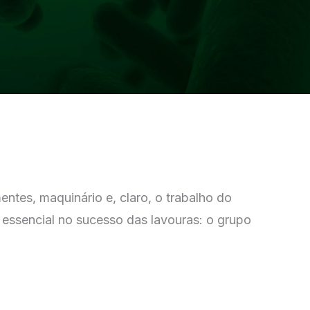
ntes, maquinário e, claro, o trabalho do
essencial no sucesso das lavouras: o grupo