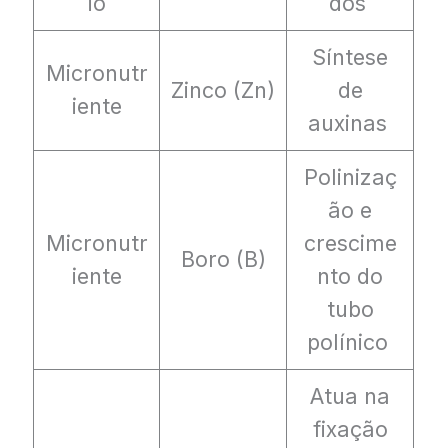
io
dos
Síntese
Micronutr
Zinco (Zn)
de
iente
auxinas
Polinizaç
ão e
Micronutr
crescime
Boro (B)
iente
nto do
tubo
polínico
Atua na
fixação