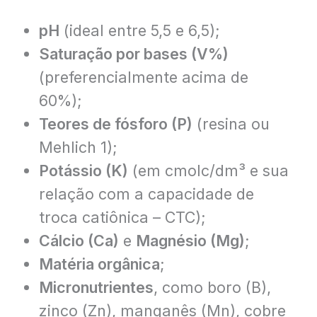
pH
(ideal entre 5,5 e 6,5);
Saturação por bases (V%)
(preferencialmente acima de
60%);
Teores de fósforo (P)
(resina ou
Mehlich 1);
Potássio (K)
(em cmolc/dm³ e sua
relação com a capacidade de
troca catiônica – CTC);
Cálcio (Ca)
e
Magnésio (Mg)
;
Matéria orgânica
;
Micronutrientes
, como boro (B),
zinco (Zn), manganês (Mn), cobre