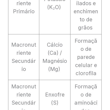
riente
ilados e
(K₂O)
Primário
enchimen
to de
grãos
Formaçã
Macronut
Cálcio
o de
riente
(Ca) /
parede
Secundár
Magnésio
celular e
io
(Mg)
clorofila
Macronut
Formaçã
riente
Enxofre
o de
Secundár
(S)
aminoáci