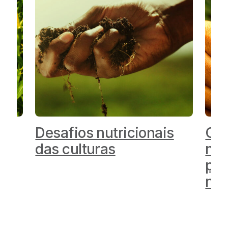
as
Desafios nutricionais
Gui
das culturas
nut
par
no 