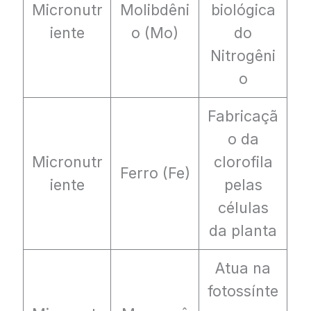
Micronutr
Molibdêni
biológica
iente
o (Mo)
do
Nitrogêni
o
Fabricaçã
o da
Micronutr
clorofila
Ferro (Fe)
iente
pelas
células
da planta
Atua na
fotossínte