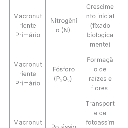
Crescime
Macronut
nto inicial
Nitrogêni
riente
(fixado
o (N)
Primário
biologica
mente)
Formaçã
Macronut
Fósforo
o de
riente
(P₂O₅)
raízes e
Primário
flores
Transport
e de
Macronut
fotoassim
Potássio