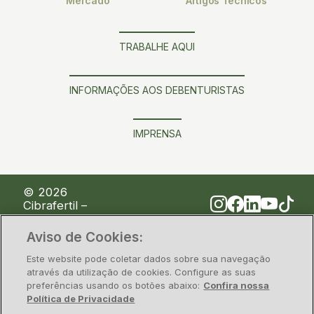
Mercado
Artigos Técnicos
TRABALHE AQUI
INFORMAÇÕES AOS DEBENTURISTAS
IMPRENSA
© 2026
Cibrafertil –
Companhia
Brasileira de
Aviso de Cookies:
Fertilizantes
Este website pode coletar dados sobre sua navegação
através da utilização de cookies. Configure as suas
Política de Privacidade
Segurança da Informação
Legal
preferências usando os botões abaixo:
Confira nossa
Política de Privacidade