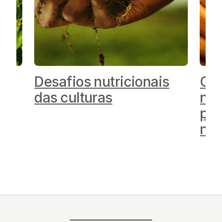
as
Desafios nutricionais
Gui
das culturas
nut
par
no 