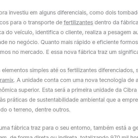
bra investiu em alguns diferenciais, como dois tomba
cos para o transporte de
fertilizantes
dentro da fábric
ca do veículo, identifica o cliente, realiza a pesagem
ade no negócio. Quanto mais rápido e eficiente formo
os no mercado. E essa nova fábrica traz um significat
elementos simples até os fertilizantes diferenciados,
ramix
. A unidade conta com uma nova tecnologia de a
ômica superior. Esta será a primeira unidade da Cibra 
às práticas de sustentabilidade ambiental que a empr
odo o terreno, dentre outros.
 uma fábrica traz para o seu entorno, também está a 
, de forma direta ou indireta, totalizando 970 mil ho