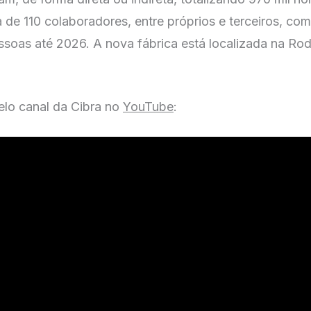
de 110 colaboradores, entre próprios e terceiros, com
essoas até 2026. A nova fábrica está localizada na 
pelo canal da Cibra no
YouTube
: