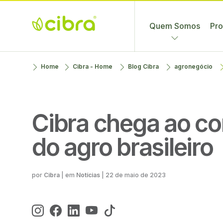
Quem Somos
Pro
Cibra
Nossa Gente
Skip
Home
Cibra - Home
Blog Cibra
agronegócio
Fertilizantes
Faz a
to
Diferença
content
Cibra chega ao c
do agro brasileiro
Cibra
| em
Notícias
|
22 de maio de 2023