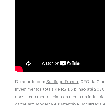
De acordo com
Santiago Franco
, CEO da Cibr
investimentos totais de
R$ 1,5 bilhão
até 2026.
consistentemente acima da média da indústria.
of the art’, moderna e sustentável, localizada