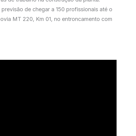
 previsão de chegar a 150 profissionais até o
Rodovia MT 220, Km 01, no entroncamento com