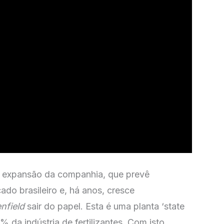
de expansão da companhia, que prevê
do brasileiro e, há anos, cresce
nfield
sair do papel. Esta é uma planta ‘state
 da indústria de fertilizantes. Com isto,