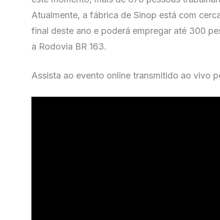
Atualmente, a fábrica de Sinop está com cerca 
final deste ano e poderá empregar até 300 p
a Rodovia BR 163.
Assista ao evento online transmitido ao vivo 