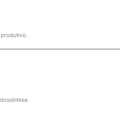
 produtivo.
otossíntese.