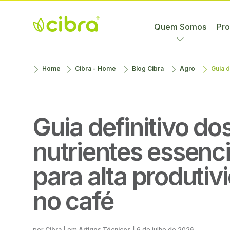
Quem Somos
Pro
Cibra
Nossa Gente
Skip
Home
Cibra - Home
Blog Cibra
Agro
Guia d
Fertilizantes
Faz a
to
Diferença
content
Guia definitivo do
nutrientes essenci
para alta produtiv
no café
Cibra
| em
Artigos Técnicos
|
6 de julho de 2026