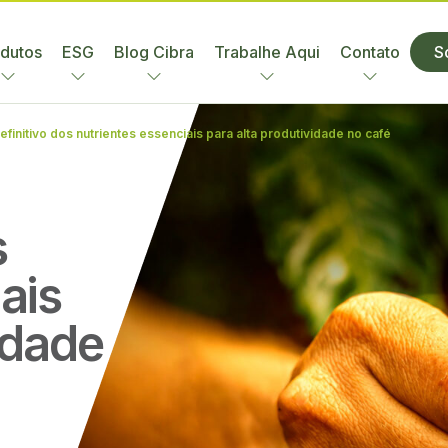
dutos
ESG
Blog Cibra
Trabalhe Aqui
Contato
S
efinitivo dos nutrientes essenciais para alta produtividade no café
s
ais
idade