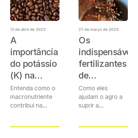
13 de abril de 2023
27 de março de 2023
A
Os
importância
indispensáveis
do potássio
fertilizantes
(K) na
de
cultura do
eficiência
Entenda como o
Como eles
macronutriente
ajudam o agro a
café
aumentada
contribui na
suprir
a
produção dos
crescente
frutos
demanda de
alimentos