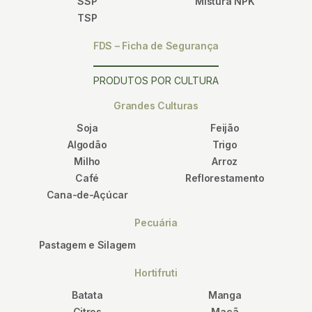
SSP
Mistura NPK
TSP
FDS – Ficha de Segurança
PRODUTOS POR CULTURA
Grandes Culturas
Soja
Feijão
Algodão
Trigo
Milho
Arroz
Café
Reflorestamento
Cana-de-Açúcar
Pecuária
Pastagem e Silagem
Hortifruti
Batata
Manga
Citros
Maçã