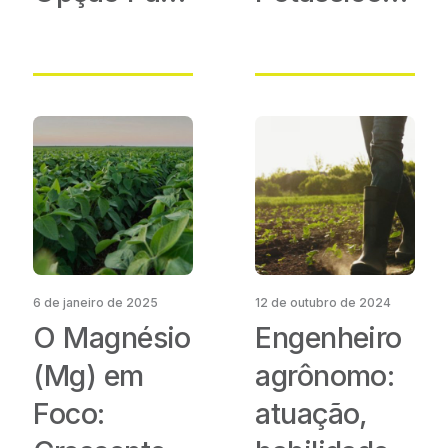
a Compra
com Plantas
de
de
Fertilizantes?
Cobertura
6 de janeiro de 2025
12 de outubro de 2024
O Magnésio
Engenheiro
(Mg) em
agrônomo:
Foco:
atuação,