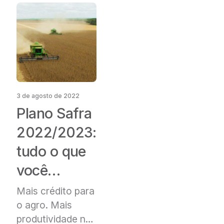
3 de agosto de 2022
Plano Safra
2022/2023:
tudo o que
você
precisa
Mais crédito para
o agro.
Mais
saber
produtividade na