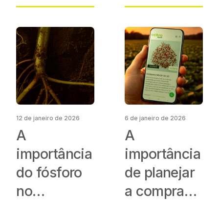
fortalecer
aumenta a
fertilizantes
eficiência
BaseFort
da adubação
da soja
12 de janeiro de 2026
6 de janeiro de 2026
A
A
importância
importância
do fósforo
de planejar
no
a compra
enraizamento
de