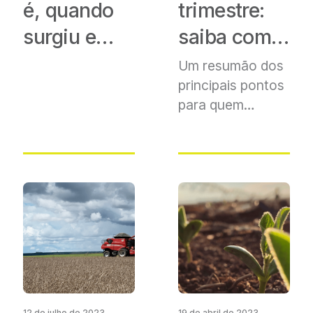
é, quando
trimestre:
surgiu e
saiba como
quais são
o fenômeno
Um resumão dos
principais pontos
seus
pode
para quem
benefícios
impactar
precisa de mais
algumas
recursos
no agro
das
principais
culturas
brasileiras
12 de julho de 2023
19 de abril de 2023