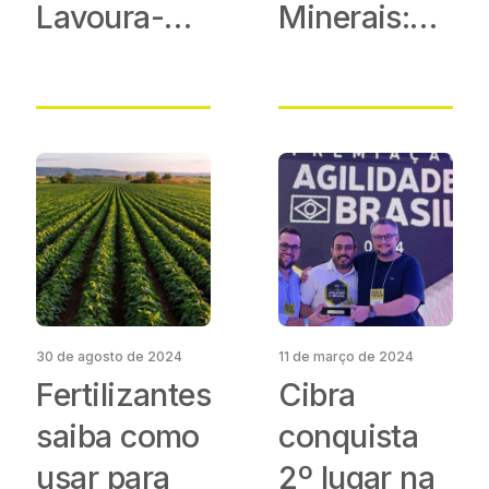
Lavoura-
Minerais:
Pecuária
Como
Garantir
uma
Aplicação
Uniforme
30 de agosto de 2024
11 de março de 2024
Fertilizantes:
Cibra
saiba como
conquista
usar para
2º lugar na