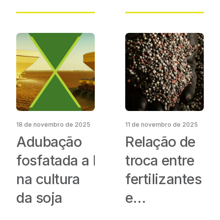
inicial da
fertilizantes e
soja e
2026
potencial
produtivo
da lavoura
18 de novembro de 2025
11 de novembro de 2025
Adubação
Relação de
fosfatada a lanço
troca entre
na cultura
fertilizantes
da soja
e
commodities: