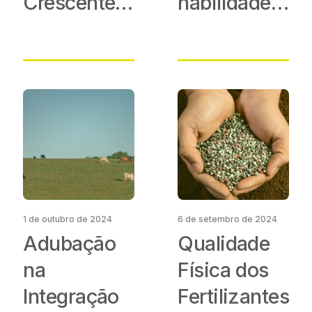
Crescente
habilidades
Demanda e
e
Benefícios
importância
para a
Agricultura
1 de outubro de 2024
6 de setembro de 2024
Adubação
Qualidade
na
Física dos
Integração
Fertilizantes