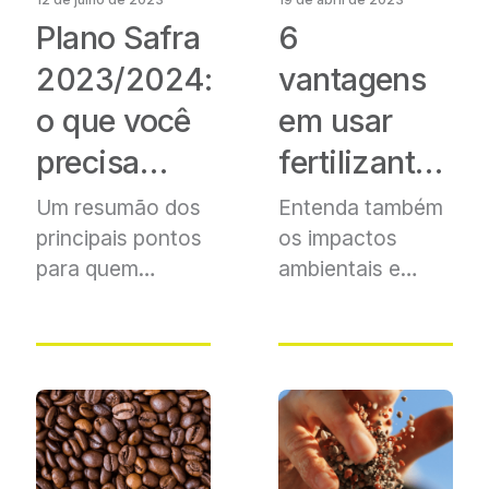
Plano Safra
6
2023/2024:
vantagens
o que você
em usar
precisa
fertilizantes
saber?
multinutriente
Um resumão dos
Entenda também
principais pontos
os impactos
para quem
ambientais
e
precisa de mais
econômico para
recursos
no agro
o produtor rural